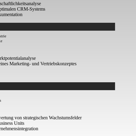
schaftlichkeitsanalyse
 optimalen CRM-Systems
okumentation
trie
ke
rktpotentialanalyse
ines Marketing- und Vertriebskonzeptes
n
wertung von strategischen Wachstumsfelder
usiness Units
rnehmensintegration